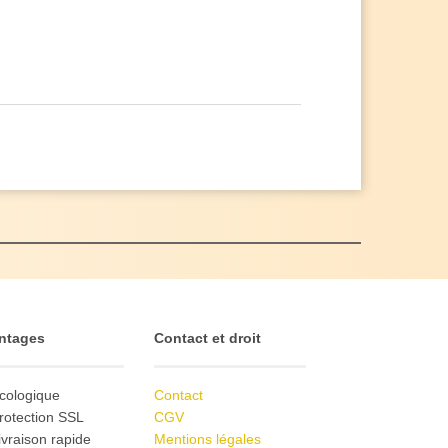
ntages
Contact et droit
cologique
Contact
rotection SSL
CGV
ivraison rapide
Mentions légales