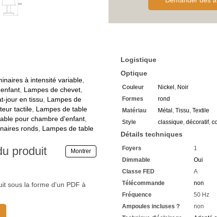
Demander des al
Le pied rond de la lampe d
stabilité
Avec un bras tubulaire qui m
Le corps est en métal
Ici en nickel mat
Equipé d'un diffuseur de fo
Ce dernier est en tissu de h
Logistique
Exécuté en gris élégant pou
Il n'y a pas de lumière éblo
Optique
Eteint, le luminaire fait une 
inaires à intensité variable
,
Couleur
Nickel
,
Noir
Avec une tension de foncti
'enfant
,
Lampes de chevet
,
Compatible avec les prises 
-jour en tissu
,
Lampes de
Formes
rond
La
lampe de table à intens
eur tactile
,
Lampes de table
Matériau
Métal
,
Tissu
,
Textile
d'une classe de protection 2
able pour chambre d'enfant
,
Style
classique
,
décoratif
,
c
L'accessoire d'éclairage a la
naires ronds
,
Lampes de table
Il est donc adapté à une utili
Détails techniques
Avec un diamètre de 14 cm
du produit
Foyers
1
La hauteur est de 24 cm
Montrer
La douille utilisée est une 
Dimmable
Oui
Pour une puissance maximal
Classe FED
A
Une ampoule LED à intensité
Télécommande
non
Commandez-la avec nous
uit sous la forme d'un PDF à
L'éclairage ne doit être util
Fréquence
50 Hz
Nous vous recommandons d'u
Ampoules incluses ?
non
Economisez chaque jour des c