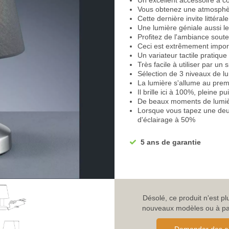
Un excellent accessoire à côt
Vous obtenez une atmosphèr
Cette dernière invite littéral
Une lumière géniale aussi le
Profitez de l'ambiance sout
Ceci est extrêmement impor
Un variateur tactile pratique
Très facile à utiliser par un
Sélection de 3 niveaux de l
La lumière s'allume au prem
Il brille ici à 100%, pleine p
De beaux moments de lumiè
Lorsque vous tapez une deux
d'éclairage à 50%
Des moments de lumière trè
Diffuse doucement dans la p
5 ans de garantie
confortable
Au troisième effleurement, 
Invite à la rêverie le soir
Que ce soit en écoutant de 
La lumière offre toujours la
Soutient également la sensa
Désolé, ce produit n'est p
de relaxation
nouveaux modèles ou à parc
Vous couvre de la bonne lu
Profitez des moments de lu