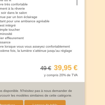
é du lit
e très confortable
ement à la rêverie
 soir dans le salon
enue par un bon éclairage
tant pour une ambiance agréable
 est intégré
 simple toucher
uminosité
ier effleurement
uissance
re lorsque vous vous asseyez confortablement
ième fois, la lumière s'atténue jusqu'au réglage
s relaxants dans votre maison
ièce, l'enveloppant d'une lumière chaude et
39,95 €
49 €
vous obtenez le réglage le plus doux de 25%
y compris 20% de TVA
la musique ou en se reposant dans son lit
 bonne intensité lumineuse
tion de détente pendant le yoga ou les exercices
lus disponible. N'hésitez pas à nous demander de
ourir les modèles similaires de cette catégorie.
mière
mière chaude et confortable uniques