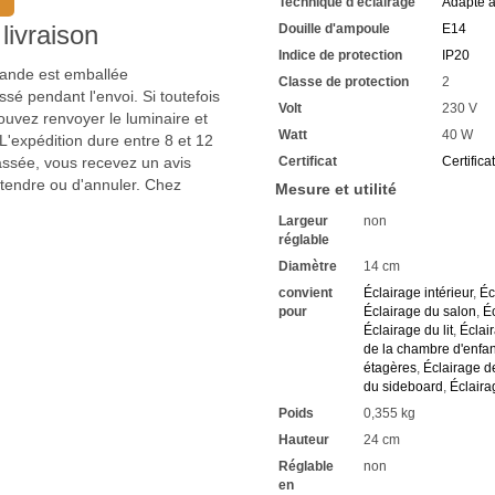
Technique d'éclairage
Adapté 
La technologie LED vous perm
Vous trouverez dans notre
livraison
Douille d'ampoule
E14
extrêmement élevée
Indice de protection
IP20
Un montage facile - voir les
mmande est emballée
Classe de protection
2
Vous avez chez nous une gar
sé pendant l'envoi. Si toutefois
Si vous avez des questions,
Volt
230 V
uvez renvoyer le luminaire et
Renseignez-vous sur les raba
Watt
40 W
'expédition dure entre 8 et 12
Nous attendons vos demand
passée, vous recevez un avis
Certificat
Certifica
ttendre ou d'annuler. Chez
Mesure et utilité
Largeur
non
réglable
Diamètre
14 cm
convient
Éclairage intérieur
,
Éc
pour
Éclairage du salon
,
É
Éclairage du lit
,
Éclair
de la chambre d'enfan
étagères
,
Éclairage d
du sideboard
,
Éclaira
Poids
0,355 kg
Hauteur
24 cm
Réglable
non
en