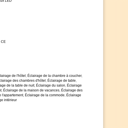
aux LED
et d'atteindre la classe d'efficacité énergétique A
 gamme des ampoules LED avec une durée de vie
 images des variantes
antie de 5 ans, au lieu des 2 ans habituels
 n'hésitez pas à nous contacter
is de quantité si vous achetez plus d'articles
es avec impatience
t CE
lairage de l'hôtel
,
Éclairage de la chambre à coucher
,
clairage des chambres d'hôtel
,
Éclairage de table
,
age de la table de nuit
,
Éclairage du salon
,
Éclairage
t
,
Éclairage de la maison de vacances
,
Éclairage des
e l'appartement
,
Éclairage de la commode
,
Éclairage
ge intérieur