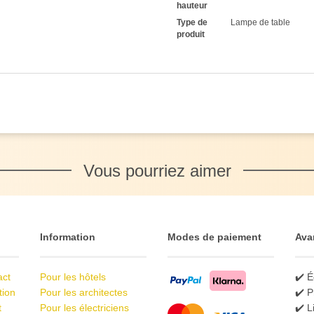
hauteur
Type de
Lampe de table
produit
Vous pourriez aimer
Information
Modes de paiement
Ava
act
Pour les hôtels
✔️ É
tion
Pour les architectes
✔️ P
t
Pour les électriciens
✔️ L