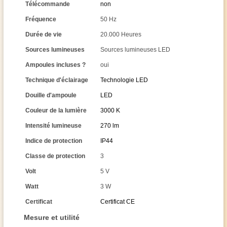
Télécommande
non
Fréquence
50 Hz
Durée de vie
20.000 Heures
Sources lumineuses
Sources lumineuses LED
Ampoules incluses ?
oui
Technique d'éclairage
Technologie LED
Douille d'ampoule
LED
Couleur de la lumière
3000 K
Intensité lumineuse
270 lm
Indice de protection
IP44
Classe de protection
3
Volt
5 V
Watt
3 W
Certificat
Certificat CE
Mesure et utilité