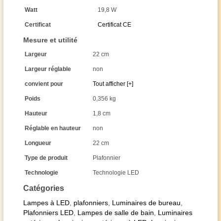
Watt
19,8 W
Certificat
Certificat CE
Mesure et utilité
Largeur
22 cm
Largeur réglable
non
convient pour
Tout afficher [+]
Poids
0,356 kg
Hauteur
1,8 cm
Réglable en hauteur
non
Longueur
22 cm
Type de produit
Plafonnier
Technologie
Technologie LED
Catégories
Lampes à LED
,
plafonniers
,
Luminaires de bureau
,
Plafonniers LED
,
Lampes de salle de bain
,
Luminaires