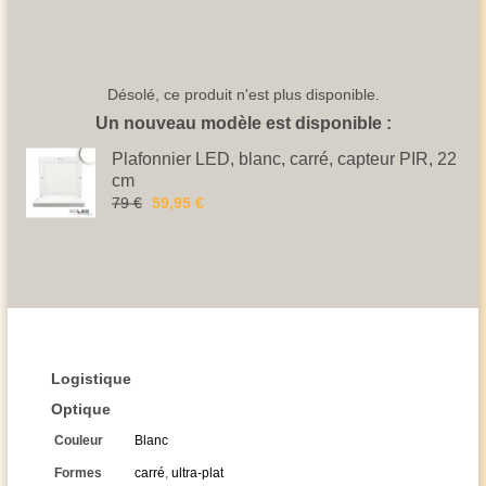
Désolé, ce produit n'est plus disponible.
Un nouveau modèle est disponible :
Plafonnier LED, blanc, carré, capteur PIR, 22
cm
79 €
59,95 €
Logistique
Optique
Couleur
Blanc
Formes
carré
,
ultra-plat