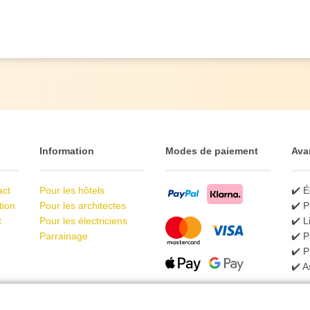
Information
Modes de paiement
Ava
act
Pour les hôtels
✔️ É
tion
Pour les architectes
✔️ P
t
Pour les électriciens
✔️ L
Parrainage
✔️ P
✔️ 
✔️ A