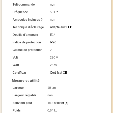
Télécommande
non
Fréquence
50 Hz
Ampoules incluses ?
non
Technique d'éclairage
Adapté aux LED
Douille d'ampoule
E14
Indice de protection
IP20
Classe de protection
2
Volt
230 V
Watt
25 W
Certificat
Certificat CE
Mesure et utilité
Largeur
10 cm
Largeur réglable
non
convient pour
Tout afficher [+]
Poids
0,64 kg