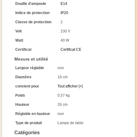
Douille d'ampoule
E14
Indice de protection
IP20
Classe de protection
2
Volt
230 V
Watt
40 W
Certificat
Certificat CE
Mesure et utilité
Largeur réglable
non
Diamètre
16 cm
convient pour
Tout afficher [+]
Poids
0,57 kg
Hauteur
26 cm
Réglable en hauteur
non
Type de produit
Lampe de table
Catégories