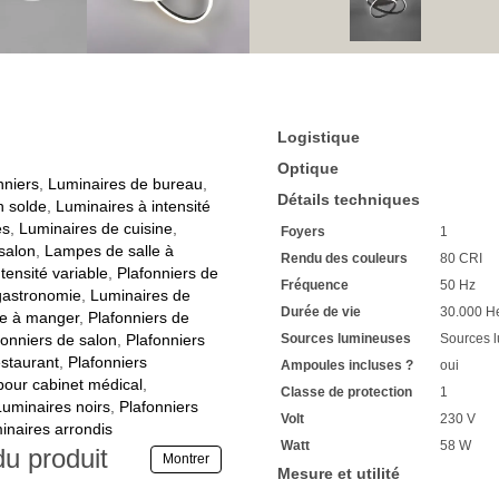
Avantageux pour cuisiner, man
Un éclairage optimal pour le
la dextérité
Lorsque vous éteignez l'écl
obtenez une intensité de 5
Une ambiance lumineuse agr
Dégustez une tasse de thé
Logistique
Eteignez la lumière et rallu
Une ambiance tout en douce
Optique
Détendez-vous avec un écla
nniers
,
Luminaires de bureau
,
Détails techniques
Convient comme éclairage de
n solde
,
Luminaires à intensité
En éteignant et en allumant
es
,
Luminaires de cuisine
,
Foyers
1
depuis le début
salon
,
Lampes de salle à
Rendu des couleurs
80 CRI
Avec un dais rond
tensité variable
,
Plafonniers de
3 bras tubulaires supportent
Fréquence
50 Hz
 gastronomie
,
Luminaires de
Cette dernière est balancée
Durée de vie
30.000 H
le à manger
,
Plafonniers de
Le long de l'extérieur s'éten
fonniers de salon
,
Plafonniers
Sources lumineuses
Sources 
Fabriqué en métal et en acr
estaurant
,
Plafonniers
Couleur noir mat et blanc
Ampoules incluses ?
oui
Avec une tension de foncti
our cabinet médical
,
Classe de protection
1
Compatible avec les prises 
Luminaires noirs
,
Plafonniers
Volt
230 V
Déclaré de classe de protec
inaires arrondis
Le
plafonnier à intensité v
Watt
58 W
du produit
Montrer
Il est adapté à une utilisatio
Mesure et utilité
Son diamètre est de 59 cm