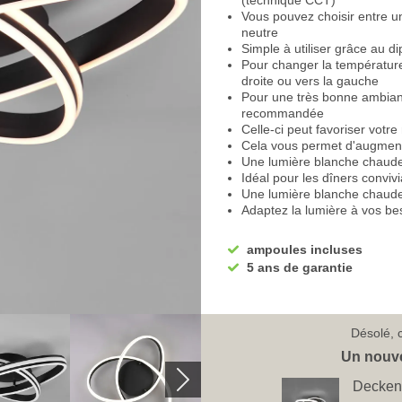
(technique CCT)
Vous pouvez choisir entre u
neutre
Simple à utiliser grâce au di
Pour changer la température d
droite ou vers la gauche
Pour une très bonne ambianc
recommandée
Celle-ci peut favoriser votre
Cela vous permet d'augmente
Une lumière blanche chaud
Idéal pour les dîners conviv
Une lumière blanche chaude 
Adaptez la lumière à vos be
Le plafonnier de cuisine ass
Il convient très bien à la sa
ampoules incluses
Vous pouvez brancher l'écla
5 ans de garantie
Ce qui en fait un superbe éc
Il convient également pour l
Ou utilisez ce plafonnier fo
Un interrupteur-variateur est
Désolé, c
L'intensité lumineuse peut ê
Une commande facile via l'i
Un nouve
Vous obtenez la pleine lumi
Decken
première fois