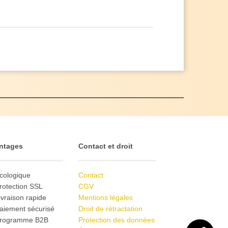
ntages
Contact et droit
cologique
Contact
rotection SSL
CGV
ivraison rapide
Mentions légales
aiement sécurisé
Droit de rétractation
Programme B2B
Protection des données