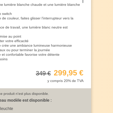
ne lumière blanche chaude et une lumière blanche
p switch
e couleur, faites glisser l'interrupteur vers la
e de travail, une lumière blanc neutre est
 mise au point
r votre efficacité
e crée une ambiance lumineuse harmonieuse
iaux ou pour terminer la journée
et confortable favorise votre détente
soins
ure une répartition uniforme de la lumière
lle à manger
299,95 €
349 €
irage en série
lairage de restaurant
y compris 20% de TVA
es cafés
nctionnel dans votre salon
 intégré
e produit n'est plus disponible.
tre réglée sur 3 niveaux
nterrupteur mural normal
au modèle est disponible :
nosité de 100% en allumant la lampe pour la
leuchte