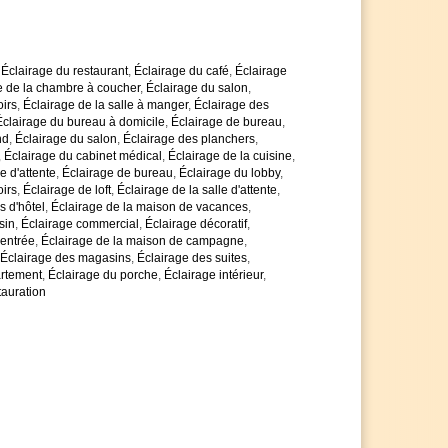
d est de 14 cm
 et bas
stallée ici
'énergie
,
Éclairage du restaurant
,
Éclairage du café
,
Éclairage
use de 7000 lumens
e de la chambre à coucher
,
Éclairage du salon
,
ssure un très bon éclairage de la pièce
oirs
,
Éclairage de la salle à manger
,
Éclairage des
 réglable en
Éclairage du bureau à domicile
,
Éclairage de bureau
,
confortable
nd
,
Éclairage du salon
,
Éclairage des planchers
,
et
,
Éclairage du cabinet médical
,
Éclairage de la cuisine
,
e d'attente
,
Éclairage de bureau
,
Éclairage du lobby
,
s de 80 CRO
oirs
,
Éclairage de loft
,
Éclairage de la salle d'attente
,
rs dans tout leur naturel
s d'hôtel
,
Éclairage de la maison de vacances
,
ent longue de 30.000 heures
sin
,
Éclairage commercial
,
Éclairage décoratif
,
'une garantie de 5 ans, au lieu des 2 ans habituels
'entrée
,
Éclairage de la maison de campagne
,
 n'hésitez pas à nous contacter
Éclairage des magasins
,
Éclairage des suites
,
is de quantité si vous achetez plus d'articles
artement
,
Éclairage du porche
,
Éclairage intérieur
,
es avec impatience
tauration