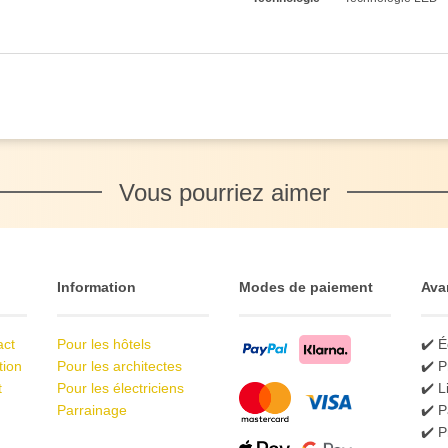
Vous pourriez aimer
Information
Modes de paiement
Ava
act
Pour les hôtels
✔️ É
tion
Pour les architectes
✔️ P
t
Pour les électriciens
✔️ L
Parrainage
✔️ P
✔️ 