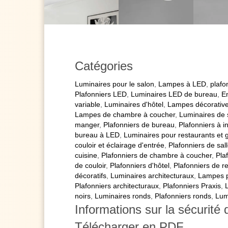
Catégories
Luminaires pour le salon
,
Lampes à LED
,
plafo
Plafonniers LED
,
Luminaires LED de bureau
,
E
variable
,
Luminaires d'hôtel
,
Lampes décorativ
Lampes de chambre à coucher
,
Luminaires de 
manger
,
Plafonniers de bureau
,
Plafonniers à in
bureau à LED
,
Luminaires pour restaurants et
couloir et éclairage d'entrée
,
Plafonniers de sal
cuisine
,
Plafonniers de chambre à coucher
,
Pla
de couloir
,
Plafonniers d'hôtel
,
Plafonniers de r
décoratifs
,
Luminaires architecturaux
,
Lampes p
Plafonniers architecturaux
,
Plafonniers Praxis
,
noirs
,
Luminaires ronds
,
Plafonniers ronds
,
Lum
Informations sur la sécurité 
Télécharger en PDF