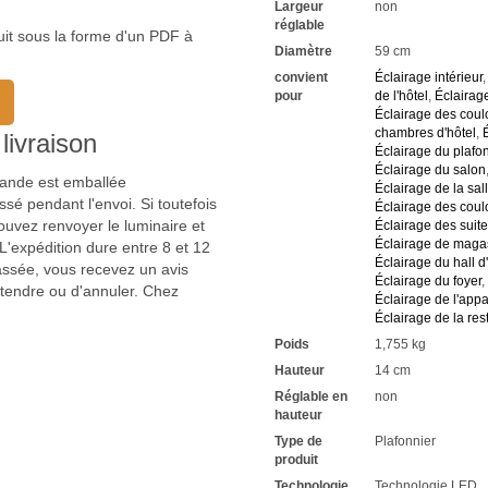
La saillie à partir du plafon
Largeur
non
Convient aux espaces hauts
réglable
uit sous la forme d'un PDF à
1 LED SMD de 58 watts est in
Diamètre
59 cm
Très faible consommation d
convient
Éclairage intérieur
Avec une puissance lumine
pour
de l'hôtel
,
Éclairag
Le nombre élevé de lumens a
Éclairage des coul
La couleur de la lumière est
chambres d'hôtel
,
livraison
2300 Kelvin blanc chaud 
Éclairage du plafo
3000 kelvins blanc chaud 
Éclairage du salon
4000 kelvins blanc neutre
mmande est emballée
Éclairage de la sall
Avec un rendu des couleur
sé pendant l'envoi. Si toutefois
Éclairage des coul
Vous voyez le soir les couleu
uvez renvoyer le luminaire et
Éclairage des suite
Une durée de vie extrêmem
Éclairage de maga
'expédition dure entre 8 et 12
Vous bénéficiez chez nous d
Éclairage du hall d
passée, vous recevez un avis
Si vous avez des questions,
Éclairage du foyer
,
ttendre ou d'annuler. Chez
Renseignez-vous sur les raba
Éclairage de l'app
Nous attendons vos demand
Éclairage de la res
Poids
1,755 kg
Hauteur
14 cm
Réglable en
non
hauteur
Type de
Plafonnier
produit
Technologie
Technologie LED