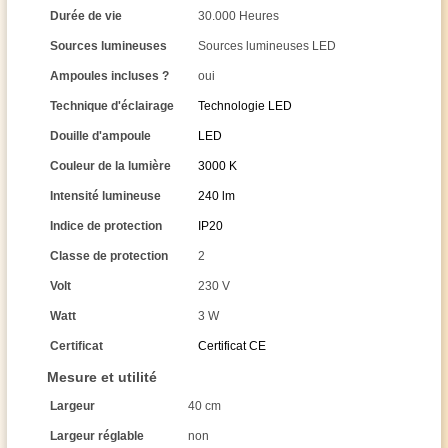
Durée de vie
30.000 Heures
Sources lumineuses
Sources lumineuses LED
Ampoules incluses ?
oui
Technique d'éclairage
Technologie LED
Douille d'ampoule
LED
Couleur de la lumière
3000 K
Intensité lumineuse
240 lm
Indice de protection
IP20
Classe de protection
2
Volt
230 V
Watt
3 W
Certificat
Certificat CE
Mesure et utilité
Largeur
40 cm
Largeur réglable
non