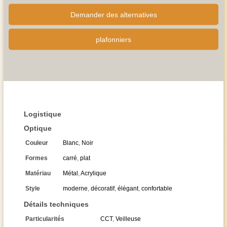
Demander des alternatives
plafonniers
Logistique
Optique
Couleur
Blanc
,
Noir
Formes
carré
,
plat
Matériau
Métal
,
Acrylique
Style
moderne
,
décoratif
,
élégant
,
confortable
Détails techniques
Particularités
CCT
,
Veilleuse