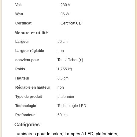
Volt
230 V
Watt
36 W
Certificat
Certificat CE
Mesure et utilité
Largeur
50 cm
Largeur réglable
non
convient pour
Tout afficher [+]
Poids
1,755 kg
Hauteur
6,5 cm
Réglable en hauteur
non
Type de produit
plafonnier
Technologie
Technologie LED
Profondeur
50 cm
Catégories
Luminaires pour le salon
,
Lampes à LED
,
plafonniers
,