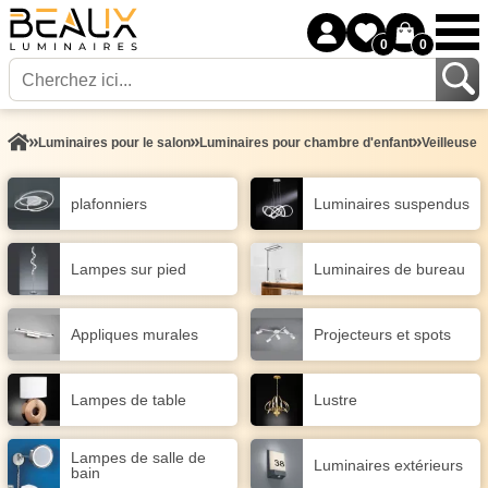
0
0
Luminaires pour le salon
Luminaires pour chambre d'enfant
Veilleuse 
plafonniers
Luminaires suspendus
Lampes sur pied
Luminaires de bureau
Appliques murales
Projecteurs et spots
Lampes de table
Lustre
Lampes de salle de
Luminaires extérieurs
bain