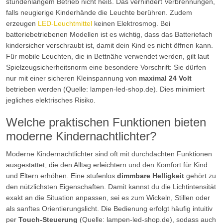
stundenlangem Betrieb nicht heiß. Das verhindert Verbrennungen,
falls neugierige Kinderhände die Leuchte berühren. Zudem
erzeugen
LED-Leuchtmittel
keinen Elektrosmog. Bei
batteriebetriebenen Modellen ist es wichtig, dass das Batteriefach
kindersicher verschraubt ist, damit dein Kind es nicht öffnen kann.
Für mobile Leuchten, die in Bettnähe verwendet werden, gilt laut
Spielzeugsicherheitsnorm eine besondere Vorschrift: Sie dürfen
nur mit einer sicheren Kleinspannung von
maximal 24 Volt
betrieben werden (Quelle: lampen-led-shop.de). Dies minimiert
jegliches elektrisches Risiko.
Welche praktischen Funktionen bieten
moderne Kindernachtlichter?
Moderne Kindernachtlichter sind oft mit durchdachten Funktionen
ausgestattet, die den Alltag erleichtern und den Komfort für Kind
und Eltern erhöhen. Eine stufenlos
dimmbare Helligkeit
gehört zu
den nützlichsten Eigenschaften. Damit kannst du die Lichtintensität
exakt an die Situation anpassen, sei es zum Wickeln, Stillen oder
als sanftes Orientierungslicht. Die Bedienung erfolgt häufig intuitiv
per
Touch-Steuerung
(Quelle: lampen-led-shop.de), sodass auch