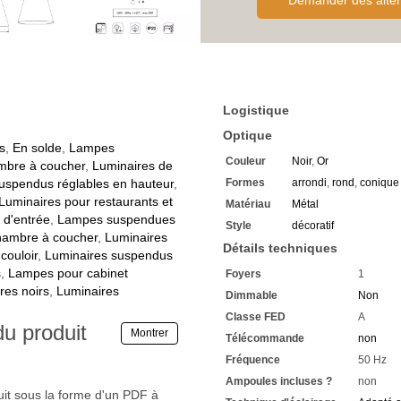
Demander des alter
Nous nous réjouissons de 
Logistique
Optique
s
,
En solde
,
Lampes
Couleur
Noir
,
Or
mbre à coucher
,
Luminaires de
uspendus réglables en hauteur
,
Formes
arrondi
,
rond
,
conique
Luminaires pour restaurants et
Matériau
Métal
 d'entrée
,
Lampes suspendues
Style
décoratif
hambre à coucher
,
Luminaires
Détails techniques
couloir
,
Luminaires suspendus
s
,
Lampes pour cabinet
Foyers
1
res noirs
,
Luminaires
Dimmable
Non
Classe FED
A
du produit
Montrer
Télécommande
non
Fréquence
50 Hz
Ampoules incluses ?
non
uit sous la forme d'un PDF à