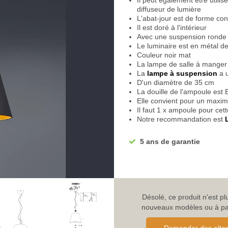
Il peut également être util
diffuseur de lumière
L'abat-jour est de forme co
Il est doré à l'intérieur
Avec une suspension ronde
Le luminaire est en métal de
Couleur noir mat
La lampe de salle à manger
La
lampe à suspension
a 
D'un diamètre de 35 cm
La douille de l'ampoule est 
Elle convient pour un maxi
Il faut 1 x ampoule pour cet
Notre recommandation est
Les LED ont atteint un nivea
technique
5 ans de garantie
La tension de fonctionnemen
normal)
La classe de protection de l
La classification IP est IP20
Facile à installer au plafond
Nous offrons une garantie de
Désolé, ce produit n'est p
Si vous avez des questions,
nouveaux modèles ou à parc
Renseignez-vous sur les ra
d'articles