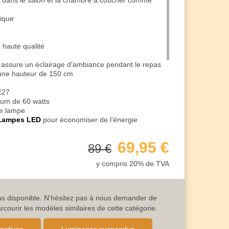
isé dans le salon et la chambre à coucher comme
nique
 haute qualité
 assure un éclairage d'ambiance pendant le repas
une hauteur de 150 cm
E27
mum de 60 watts
te lampe
Lampes LED
pour économiser de l'énergie
u de pointe et se sont imposées sur le plan
69,95 €
89 €
t est de 230V / 50 Hz (raccordement électrique
y compris 20% de TVA
a suspension noire est de 1
 et convient donc parfaitement à l'éclairage intérieur
 - voir les images des variantes
 5 ans, au lieu des 2 ans habituels
lus disponible. N'hésitez pas à nous demander de
 n'hésitez pas à nous contacter à tout moment
ourir les modèles similaires de cette catégorie.
bais de quantité pour un plus grand nombre