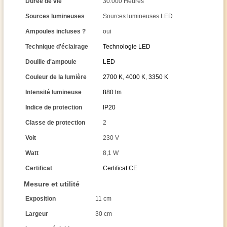
Durée de vie
30.000 Heures
Sources lumineuses
Sources lumineuses LED
Ampoules incluses ?
oui
Technique d'éclairage
Technologie LED
Douille d'ampoule
LED
Couleur de la lumière
2700 K
,
4000 K
,
3350 K
Intensité lumineuse
880 lm
Indice de protection
IP20
Classe de protection
2
Volt
230 V
Watt
8,1 W
Certificat
Certificat CE
Mesure et utilité
Exposition
11 cm
Largeur
30 cm