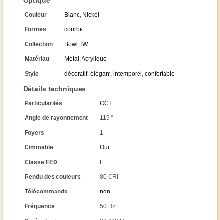
Optique
Couleur
Blanc
,
Nickel
Formes
courbé
Collection
Bowl TW
Matériau
Métal
,
Acrylique
Style
décoratif
,
élégant
,
intemporel
,
confortable
Détails techniques
Particularités
CCT
Angle de rayonnement
119 °
Foyers
1
Dimmable
Oui
Classe FED
F
Rendu des couleurs
80 CRI
Télécommande
non
Fréquence
50 Hz