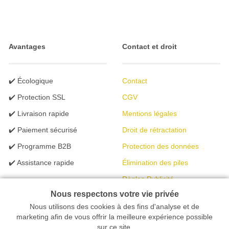
Avantages
Contact et droit
✔️ Écologique
Contact
✔️ Protection SSL
CGV
✔️ Livraison rapide
Mentions légales
✔️ Paiement sécurisé
Droit de rétractation
✔️ Programme B2B
Protection des données
✔️ Assistance rapide
Élimination des piles
Règles Publicité
Nous respectons votre vie privée
Nous utilisons des cookies à des fins d'analyse et de
Votre magasin en ligne spécialisé dans l'éclairage | créé avec
marketing afin de vous offrir la meilleure expérience possible
sur ce site.