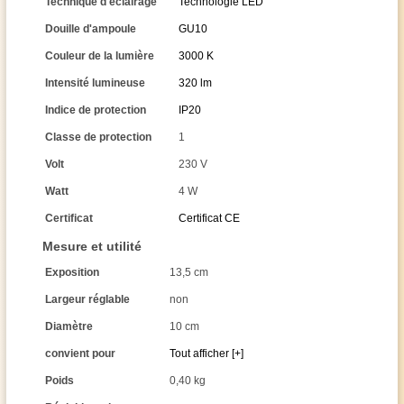
Technique d'éclairage
Technologie LED
Douille d'ampoule
GU10
Couleur de la lumière
3000 K
Intensité lumineuse
320 lm
Indice de protection
IP20
Classe de protection
1
Volt
230 V
Watt
4 W
Certificat
Certificat CE
Mesure et utilité
Exposition
13,5 cm
Largeur réglable
non
Diamètre
10 cm
convient pour
Tout afficher [+]
Poids
0,40 kg