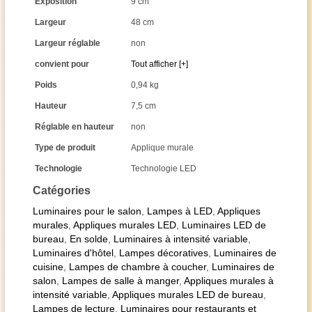
Exposition
9 cm
Largeur
48 cm
Largeur réglable
non
convient pour
Tout afficher [+]
Poids
0,94 kg
Hauteur
7,5 cm
Réglable en hauteur
non
Type de produit
Applique murale
Technologie
Technologie LED
Catégories
Luminaires pour le salon
,
Lampes à LED
,
Appliques
murales
,
Appliques murales LED
,
Luminaires LED de
bureau
,
En solde
,
Luminaires à intensité variable
,
Luminaires d'hôtel
,
Lampes décoratives
,
Luminaires de
cuisine
,
Lampes de chambre à coucher
,
Luminaires de
salon
,
Lampes de salle à manger
,
Appliques murales à
intensité variable
,
Appliques murales LED de bureau
,
Lampes de lecture
,
Luminaires pour restaurants et