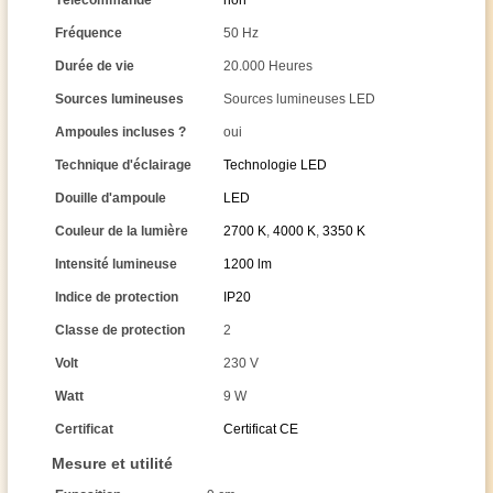
Télécommande
non
Fréquence
50 Hz
Durée de vie
20.000 Heures
Sources lumineuses
Sources lumineuses LED
Ampoules incluses ?
oui
Technique d'éclairage
Technologie LED
Douille d'ampoule
LED
Couleur de la lumière
2700 K
,
4000 K
,
3350 K
Intensité lumineuse
1200 lm
Indice de protection
IP20
Classe de protection
2
Volt
230 V
Watt
9 W
Certificat
Certificat CE
Mesure et utilité