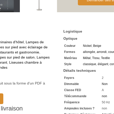
Demander des al
Un éclairage confortable pou
Equipé d'un interrupteur à tir
Le bras de lecture a l'interru
Vous pouvez allumer les so
Equipé d'un pied rond
De là, le bras s'élève vertic
A peu près au milieu, un bras
Logistique
vers le haut
Ce dernier est doté d'un col 
Optique
Vous pouvez ainsi orienter 
inaires d'hôtel
,
Lampes de
Couleur
Nickel
,
Beige
Le matériau du corps est le
s sur pied avec éclairage de
Ici, en nickel mat
staurants et gastronomie
,
Formes
allongée
,
arrondi
,
cou
Les diffuseurs sont en tissu
es sur pied de salon
,
Lampes
Matériau
Métal
,
Tissu
,
Textile
Couleur sable
urant
,
Liseuses chambre à
Style
classique
,
élégant
,
con
Avec une tension de foncti
ondes
Compatible avec un branche
Détails techniques
Exprimant une classe de pro
Foyers
2
Le
Lampadaire avec abat-j
Il est adapté à une utilisatio
uit sous la forme d'un PDF à
Dimmable
Non
La hauteur est de 175 cm
Classe FED
A
D'un diamètre de 40 cm
Télécommande
non
Extension de 50 cm
12 cm mesure le diamètre de
Fréquence
50 Hz
La douille de l'ampoule E27 
livraison
Ampoules incluses ?
non
Convient à une puissance m