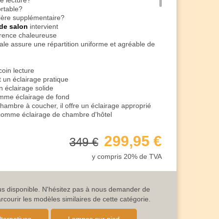
e lecture?
ortable?
ière supplémentaire?
de salon
intervient
parence chaleureuse
ale assure une répartition uniforme et agréable de
coin lecture
 un éclairage pratique
n éclairage solide
mme éclairage de fond
hambre à coucher, il offre un éclairage approprié
 comme éclairage de chambre d'hôtel
 lumière agréable en arrière-plan
our l'entrée
299,95 €
349 €
 des accents lumineux harmonieux
lairage solide
y compris 20% de TVA
e de couloir, notamment pour changer de pièce le
a lumière vive du plafond
ue dans la salle d'attente de l'hôtel
lus disponible. N'hésitez pas à nous demander de
 vos clients grâce à un éclairage adéquat
ourir les modèles similaires de cette catégorie.
vous accompagne également lors de vos moments