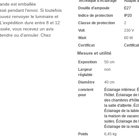
Technique d'éclairage
Adapté 
Le bras de lecture est équip
mmande est emballée
Cette dernière est adaptée
Douille d'ampoule
E27
sé pendant l'envoi. Si toutefois
Pour le fonctionnement de l
Indice de protection
IP20
uvez renvoyer le luminaire et
Commandez celle-ci direct
'expédition dure entre 8 et 12
Classe de protection
2
Nous vous recommandons la
passée, vous recevez un avis
Economisez chaque jour des
Volt
230 V
Vous trouverez dans notre 
ttendre ou d'annuler. Chez
Watt
60 W
consommation
Certificat
Certifica
Celles-ci ont une durée de 
La technologie LED vous perm
Mesure et utilité
Vous avez chez nous une gar
Exposition
50 cm
Si vous avez des questions,
Renseignez-vous sur les rab
Largeur
non
élevé
réglable
Nous attendons vos demand
Diamètre
40 cm
convient
Éclairage intérieur
,
É
pour
l'hôtel
,
Éclairage de
des chambres d'hôte
la salle d'attente
,
Écl
Éclairage de la table
la maison de vacan
suites
,
Éclairage de 
Éclairage de la rest
Poids
6,45 kg