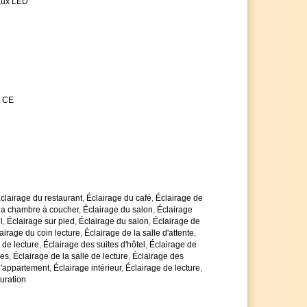
aux LED
é d'une douille E14
 à une puissance maximale de 40 watts
a lumière, vous avez besoin de 2 x ampoules
ement chez nous
 technologie LED innovante
 coûts énergétiques très élevés
assortiment des ampoules LED à faible
t CE
vie extrêmement longue et sont de haute qualité
et d'atteindre la classe d'efficacité énergétique A
antie de 5 ans, au lieu des 2 ans habituels
 n'hésitez pas à nous contacter
ais de quantité en cas de nombre d'articles plus
es avec impatience
clairage du restaurant
,
Éclairage du café
,
Éclairage de
 la chambre à coucher
,
Éclairage du salon
,
Éclairage
l
,
Éclairage sur pied
,
Éclairage du salon
,
Éclairage de
airage du coin lecture
,
Éclairage de la salle d'attente
,
 de lecture
,
Éclairage des suites d'hôtel
,
Éclairage de
ces
,
Éclairage de la salle de lecture
,
Éclairage des
l'appartement
,
Éclairage intérieur
,
Éclairage de lecture
,
auration