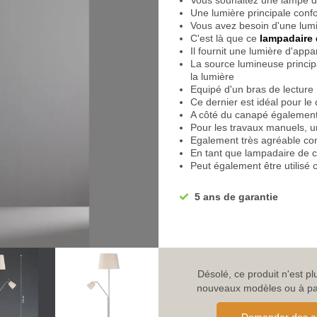
Vous souhaitez une lampe d
Une lumière principale conf
Vous avez besoin d'une lum
C'est là que ce
lampadaire 
Il fournit une lumière d'ap
La source lumineuse princip
la lumière
Equipé d'un bras de lecture
Ce dernier est idéal pour le 
A côté du canapé également
Pour les travaux manuels, u
Egalement très agréable co
En tant que lampadaire de c
Peut également être utilisé
Dans la salle à manger, une
Peut également être utilisé p
5 ans de garantie
Laissez-vous accueillir par
En rentrant chez vous, un éc
Confortable comme éclairag
soir
Vous n'êtes pas ébloui par l
Une lumière solide et classiq
Désolé, ce produit n'est p
Favorisez la satisfaction de
nouveaux modèles ou à parc
Le lampadaire esthétique 
de détente