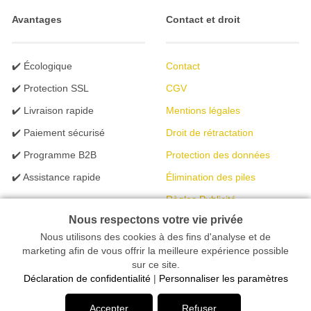
Avantages
Contact et droit
✔️ Écologique
Contact
✔️ Protection SSL
CGV
✔️ Livraison rapide
Mentions légales
✔️ Paiement sécurisé
Droit de rétractation
✔️ Programme B2B
Protection des données
✔️ Assistance rapide
Élimination des piles
Règles Publicité
Nous respectons votre vie privée
Nous utilisons des cookies à des fins d'analyse et de
Votre magasin en ligne spécialisé dans l'éclairage | créé avec
marketing afin de vous offrir la meilleure expérience possible
sur ce site.
peleides.io
Déclaration de confidentialité
|
Personnaliser les paramètres
Accepter
Refuser