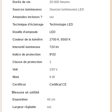
Durée de vie
20.000 Heures
Sources lumineuses
Sources lumineuses LED
Ampoules incluses ?
oui
Technique d'éclairage
Technologie LED
Douille d'ampoule
LED
Couleur de la lumière
2700 K
,
6500 K
Intensité lumineuse
720 lm
Indice de protection
IP20
Classe de protection
2
Volt
230 V
Watt
6 W
Certificat
Certificat CE
Mesure et utilité
Exposition
40 cm
Largeur réglable
oui