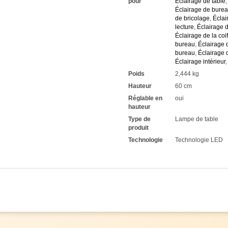
pour
Éclairage de table
Éclairage de bure
de bricolage
,
Éclai
lecture
,
Éclairage d
Éclairage de la coi
bureau
,
Éclairage
bureau
,
Éclairage 
Éclairage intérieur
Poids
2,444 kg
Hauteur
60 cm
Réglable en
oui
hauteur
Type de
Lampe de table
produit
Technologie
Technologie LED