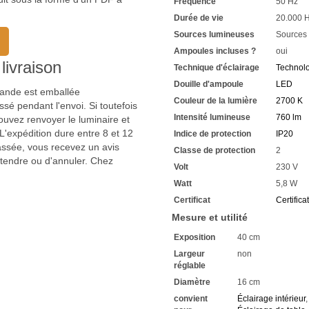
Fréquence
50 Hz
Très longue durée de vie d
Vous avez chez nous une gar
Durée de vie
20.000 
Si vous avez des questions,
Sources lumineuses
Sources
Renseignez-vous sur les raba
Ampoules incluses ?
oui
Nous attendons vos demand
livraison
Technique d'éclairage
Technol
Douille d'ampoule
LED
mmande est emballée
Couleur de la lumière
2700 K
sé pendant l'envoi. Si toutefois
Intensité lumineuse
760 lm
uvez renvoyer le luminaire et
'expédition dure entre 8 et 12
Indice de protection
IP20
passée, vous recevez un avis
Classe de protection
2
ttendre ou d'annuler. Chez
Volt
230 V
Watt
5,8 W
Certificat
Certifica
Mesure et utilité
Exposition
40 cm
Largeur
non
réglable
Diamètre
16 cm
convient
Éclairage intérieur