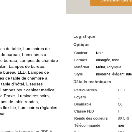
Demander des al
Le pied rond et plat assure 
Le bras est placé à l'arrière
Il monte tout droit vers le ha
Le col tubulaire est fixé par
Ce qui permet de l'ajuster d
Selon les besoins, il peut ê
La tête du luminaire a une 
Logistique
Le spot a été encastré dans l
Les matériaux sont le métal 
Optique
Exécuté en noir, donc intégr
es de table
,
Luminaires de
Couleur
Noir
Le verre est satiné, pour un
 de bureau
,
Luminaires à
Avec une tension de foncti
e bureau
,
Lampes de chambre
Formes
allongée
,
rond
Adapté à un branchement él
alon
,
Lampes de bureau
,
Matériau
Métal
,
Acrylique
Défini par la classe de prote
e bureau LED
,
Lampes de
Style
moderne
,
élégant
,
int
La
lampe de table à intens
s de table de chambre à
Convient pour une utilisation
Détails techniques
table d'hôtel
,
Liseuses
60 cm mesure la hauteur m
,
Lampes pour cabinet médical
,
Particularités
CCT
Avec une saillie de 40 cm
e Praxis
,
Luminaires noirs
,
Le diamètre est de 16 cm
Foyers
1
1 LED de 6 watts est installé
pes de table rondes
,
Dimmable
Oui
Très économique en consom
 flexible
,
Luminaires réglables
Classe FED
F
La puissance lumineuse me
eur
3000 kelvins vous donnent 
Rendu des couleurs
80 CRI
Le rendu des couleurs est 
Télécommande
non
Le soir, vous voyez le spect
uit sous la forme d'un PDF à