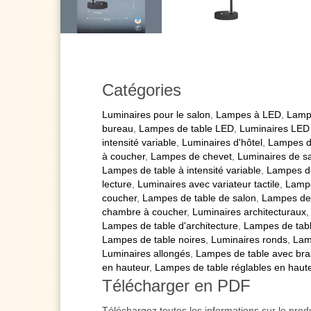
Catégories
Luminaires pour le salon
,
Lampes à LED
,
Lamp
bureau
,
Lampes de table LED
,
Luminaires LED
intensité variable
,
Luminaires d'hôtel
,
Lampes d
à coucher
,
Lampes de chevet
,
Luminaires de s
Lampes de table à intensité variable
,
Lampes d
lecture
,
Luminaires avec variateur tactile
,
Lampe
coucher
,
Lampes de table de salon
,
Lampes de 
chambre à coucher
,
Luminaires architecturaux
Lampes de table d'architecture
,
Lampes de tabl
Lampes de table noires
,
Luminaires ronds
,
Lam
Luminaires allongés
,
Lampes de table avec bras
en hauteur
,
Lampes de table réglables en haut
Télécharger en PDF
Téléchargez toutes les informations sur le prod