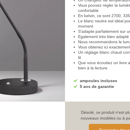
Un changeur de température
Vous pouvez régler la lumiè
confortable
En kelvin, ce sont 2700, 335
Le blanc neutre est idéal pour
moment
S'adapte parfaitement sur 
Egalement très bien adapté 
Nous recommandons le lumina
Vous obtenez ici exactement
Un réglage blanc chaud conv
lit
Que vous écoutiez un livre a
bien à la lecture
Avant d'aller au lit ou comm
blanc chaud et confortable 
ampoules incluses
Une lumière confortable se d
5 ans de garantie
La
lampe de table noire
à L
Vous pouvez faire varier la 
La pleine puissance est idéal
La luminosité moyenne convie
Utilisez la lumière pour term
Désolé, ce produit n'est p
L'éclairage très doux est i
nouveaux modèles ou à parc
Egalement très bien comme
Rendez votre quotidien auss