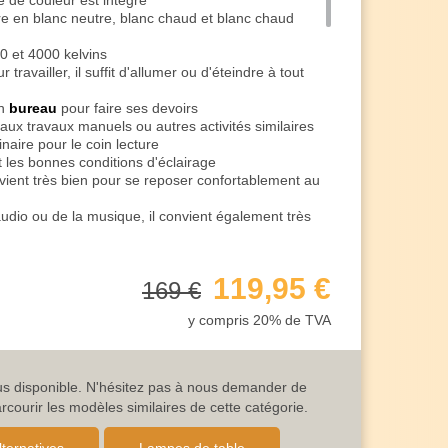
 de couleur est intégré
re en blanc neutre, blanc chaud et blanc chaud
0 et 4000 kelvins
 travailler, il suffit d'allumer ou d'éteindre à tout
un
bureau
pour faire ses devoirs
aux travaux manuels ou autres activités similaires
ire pour le coin lecture
 les bonnes conditions d'éclairage
ient très bien pour se reposer confortablement au
udio ou de la musique, il convient également très
e éclairage d'appoint à côté du canapé, le réglage
convient
119,95 €
169 €
iffuse dans la pièce et favorise votre détente
ED dispose d'un variateur tactile
y compris 20% de TVA
lumière en continu en touchant le bouton
e pour travailler ou lire
nt très bien pour s'asseoir confortablement le soir
iner la journée en toute sérénité
lus disponible. N'hésitez pas à nous demander de
déal comme éclairage de fond
ourir les modèles similaires de cette catégorie.
 chambre à coucher avant de dormir
i agréable que possible grâce à un bon éclairage