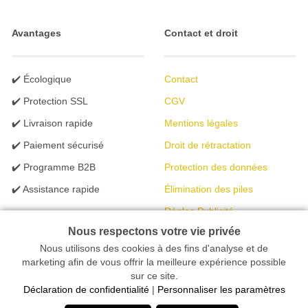
Avantages
Contact et droit
✔️ Écologique
Contact
✔️ Protection SSL
CGV
✔️ Livraison rapide
Mentions légales
✔️ Paiement sécurisé
Droit de rétractation
✔️ Programme B2B
Protection des données
✔️ Assistance rapide
Élimination des piles
Règles Publicité
Nous respectons votre vie privée
Nous utilisons des cookies à des fins d'analyse et de
Votre magasin en ligne spécialisé dans l'éclairage | créé avec
marketing afin de vous offrir la meilleure expérience possible
sur ce site.
peleides.io
Déclaration de confidentialité
|
Personnaliser les paramètres