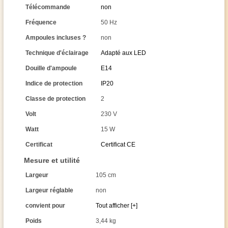
Télécommande
non
Fréquence
50 Hz
Ampoules incluses ?
non
Technique d'éclairage
Adapté aux LED
Douille d'ampoule
E14
Indice de protection
IP20
Classe de protection
2
Volt
230 V
Watt
15 W
Certificat
Certificat CE
Mesure et utilité
Largeur
105 cm
Largeur réglable
non
convient pour
Tout afficher [+]
Poids
3,44 kg