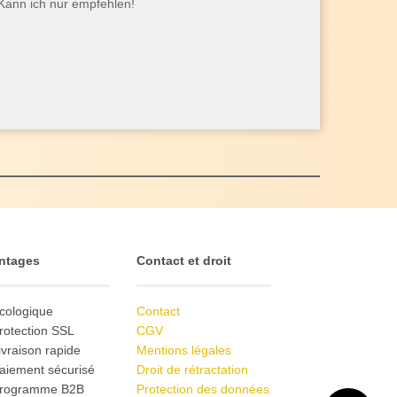
 Kann ich nur empfehlen!
ntages
Contact et droit
cologique
Contact
rotection SSL
CGV
ivraison rapide
Mentions légales
aiement sécurisé
Droit de rétractation
Programme B2B
Protection des données