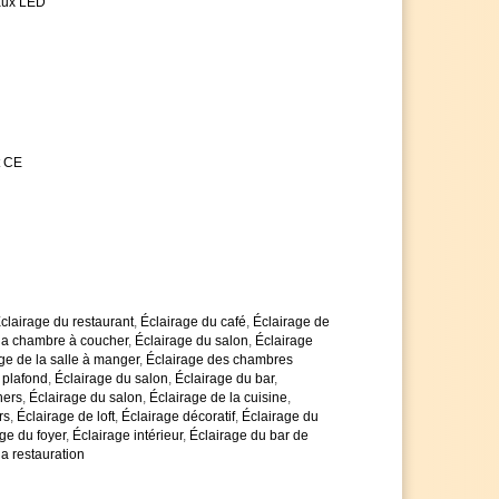
aux LED
 coûts énergétiques très élevés
assortiment des ampoules LED à faible
vie extrêmement longue et sont de haute qualité
et d'atteindre la classe d'efficacité énergétique A
antie de 5 ans, au lieu des 2 ans habituels
 n'hésitez pas à nous contacter
ais de quantité en cas de nombre d'articles plus
t CE
es avec impatience
clairage du restaurant
,
Éclairage du café
,
Éclairage de
 la chambre à coucher
,
Éclairage du salon
,
Éclairage
ge de la salle à manger
,
Éclairage des chambres
 plafond
,
Éclairage du salon
,
Éclairage du bar
,
hers
,
Éclairage du salon
,
Éclairage de la cuisine
,
rs
,
Éclairage de loft
,
Éclairage décoratif
,
Éclairage du
ge du foyer
,
Éclairage intérieur
,
Éclairage du bar de
la restauration