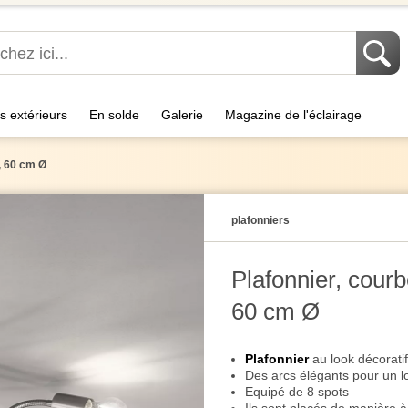
s extérieurs
En solde
Galerie
Magazine de l'éclairage
e, 60 cm Ø
plafonniers
Plafonnier, courbe
60 cm Ø
Plafonnier
au look décoratif
Des arcs élégants pour un lo
Equipé de 8 spots