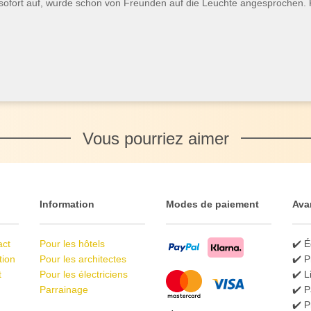
t sofort auf, wurde schon von Freunden auf die Leuchte angesprochen.
Vous pourriez aimer
Information
Modes de paiement
Ava
act
Pour les hôtels
✔️ É
tion
Pour les architectes
✔️ P
t
Pour les électriciens
✔️ L
Parrainage
✔️ P
✔️ 