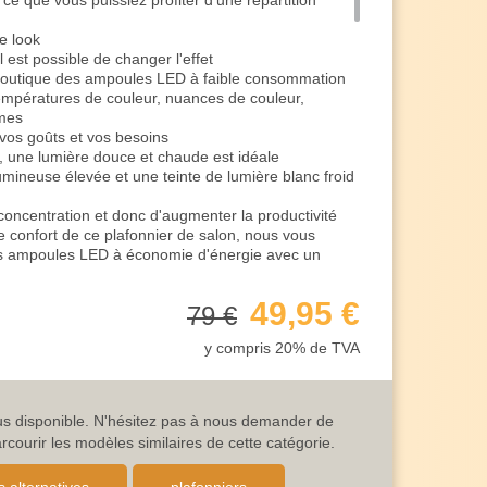
 ce que vous puissiez profiter d'une répartition
e look
l est possible de changer l'effet
boutique des ampoules LED à faible consommation
températures de couleur, nuances de couleur,
rmes
 vos goûts et vos besoins
s, une lumière douce et chaude est idéale
mineuse élevée et une teinte de lumière blanc froid
concentration et donc d'augmenter la productivité
confort de ce plafonnier de salon, nous vous
s ampoules LED à économie d'énergie avec un
ôlées par l'interrupteur mural normal
49,95 €
79 €
 niveaux de luminosité
lumière brille à 100%
y compris 20% de TVA
n excellent éclairage de la pièce
ailler ou toute autre activité similaire
 la lumière, son intensité est réduite à 50%
our des soirées agréables
lus disponible. N'hésitez pas à nous demander de
zone du canapé
ourir les modèles similaires de cette catégorie.
rre de vin ou pour s'asseoir confortablement, cet
t très agréable