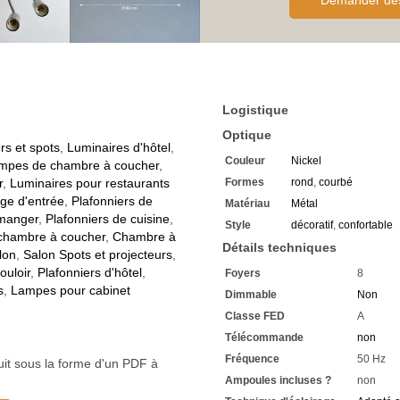
Demander des 
Eteignez à nouveau la lumiè
une intensité de 25%
Une ambiance lumineuse non
Belle lumière pour se lever 
rétroéclairage
Vous aimez regarder des fil
également parfaitement
Logistique
En l'éteignant et en le rall
Le
projecteur
a un baldaqu
Optique
Auquel sont fixés les 8 bras
rs et spots
,
Luminaires d'hôtel
,
Couleur
Nickel
Ces derniers supportent les 
mpes de chambre à coucher
,
Fabriqué en métal de haute 
r
,
Luminaires pour restaurants
Formes
rond
,
courbé
Couleur nickel mat
age d'entrée
,
Plafonniers de
Matériau
Métal
Avec une tension de foncti
 manger
,
Plafonniers de cuisine
,
Style
décoratif
,
confortable
Adapté à la prise de courant
 chambre à coucher
,
Chambre à
Défini par la classe de prote
Détails techniques
lon
,
Salon Spots et projecteurs
,
Le spot de 8 a la classificat
ouloir
,
Plafonniers d'hôtel
,
Foyers
8
Convient à une utilisation en
s
,
Lampes pour cabinet
Le diamètre est de 60 cm
Dimmable
Non
La saillie à partir du plafon
Classe FED
A
La douille d'ampoule utilisé
Télécommande
non
Chacune est adaptée à une
Pour le fonctionnement de l
Fréquence
50 Hz
uit sous la forme d'un PDF à
Choisissez celle-ci directe
Ampoules incluses ?
non
Nous vous recommandons la