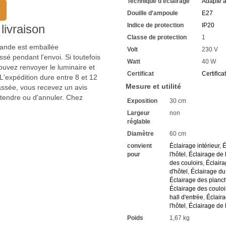
Technique d'éclairage
Adapté 
Economisez chaque jour des
Vous trouverez dans notre 
Douille d'ampoule
E27
consommation
Indice de protection
IP20
livraison
Celles-ci ont une durée de 
Classe de protection
1
La technologie LED vous perm
mmande est emballée
Vous avez chez nous une gar
Volt
230 V
Si vous avez des questions,
sé pendant l'envoi. Si toutefois
Watt
40 W
Renseignez-vous sur les rab
uvez renvoyer le luminaire et
Certificat
Certifica
élevé
'expédition dure entre 8 et 12
Nous attendons vos demand
Mesure et utilité
passée, vous recevez un avis
ttendre ou d'annuler. Chez
Exposition
30 cm
Largeur
non
réglable
Diamètre
60 cm
convient
Éclairage intérieur
,
É
pour
l'hôtel
,
Éclairage de
des couloirs
,
Éclaira
d'hôtel
,
Éclairage du
Éclairage des planc
Éclairage des couloi
hall d'entrée
,
Éclaira
l'hôtel
,
Éclairage de 
Poids
1,67 kg