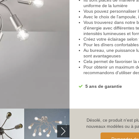
Ils sont placés de manière à
uniforme de la lumière
Vous pouvez personnaliser l
Avec le choix de l'ampoule, i
Vous trouverez dans notre 
d'énergie avec différentes 
intensités lumineuses et fo
Créez votre éclairage selon
Pour les dîners confortable
Au bureau, une puissance lu
sont avantageuses
Cela permet de favoriser la 
Pour obtenir un maximum de 
recommandons d'utiliser de
variateur Switch
Celles-ci peuvent être contr
5 ans de garantie
Vous pouvez choisir entre 3
Dès le premier allumage, la 
Une luminosité totale pour u
Idéal pour cuisiner, lire, trav
Si vous éteignez et rallumez
Une ambiance chaleureuse p
Désolé, ce produit n'est p
Un éclairage idéal dans la 
nouveaux modèles ou à parc
Que ce soit pour boire un ve
éclairage est tout simplemen