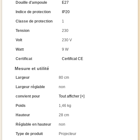
Douille d'ampoule
E27
Indice de protection
IP20
Classe de protection
1
Tension
230
Volt
230 V
Watt
9 W
Certificat
Certificat CE
Mesure et utilité
Largeur
80 cm
Largeur réglable
non
convient pour
Tout afficher [+]
Poids
1,46 kg
Hauteur
28 cm
Réglable en hauteur
non
Type de produit
Projecteur