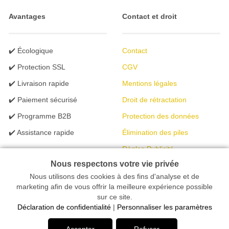
Avantages
Contact et droit
✔️ Écologique
Contact
✔️ Protection SSL
CGV
✔️ Livraison rapide
Mentions légales
✔️ Paiement sécurisé
Droit de rétractation
✔️ Programme B2B
Protection des données
✔️ Assistance rapide
Élimination des piles
Règles Publicité
Nous respectons votre vie privée
Nous utilisons des cookies à des fins d'analyse et de
Votre magasin en ligne spécialisé dans l'éclairage | créé avec
marketing afin de vous offrir la meilleure expérience possible
sur ce site.
peleides.io
Déclaration de confidentialité
|
Personnaliser les paramètres