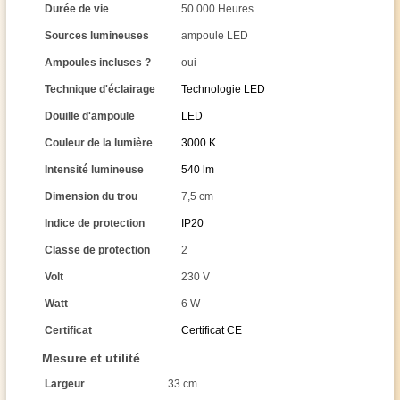
Durée de vie
50.000 Heures
Sources lumineuses
ampoule LED
Ampoules incluses ?
oui
Technique d'éclairage
Technologie LED
Douille d'ampoule
LED
Couleur de la lumière
3000 K
Intensité lumineuse
540 lm
Dimension du trou
7,5 cm
Indice de protection
IP20
Classe de protection
2
Volt
230 V
Watt
6 W
Certificat
Certificat CE
Mesure et utilité
Largeur
33 cm