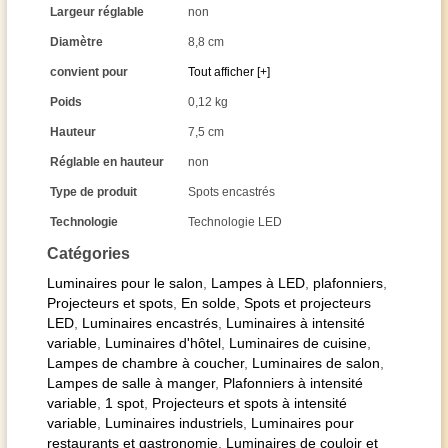
Largeur réglable
non
Diamètre
8,8 cm
convient pour
Tout afficher [+]
Poids
0,12 kg
Hauteur
7,5 cm
Réglable en hauteur
non
Type de produit
Spots encastrés
Technologie
Technologie LED
Catégories
Luminaires pour le salon
,
Lampes à LED
,
plafonniers
,
Projecteurs et spots
,
En solde
,
Spots et projecteurs
LED
,
Luminaires encastrés
,
Luminaires à intensité
variable
,
Luminaires d'hôtel
,
Luminaires de cuisine
,
Lampes de chambre à coucher
,
Luminaires de salon
,
Lampes de salle à manger
,
Plafonniers à intensité
variable
,
1 spot
,
Projecteurs et spots à intensité
variable
,
Luminaires industriels
,
Luminaires pour
restaurants et gastronomie
,
Luminaires de couloir et