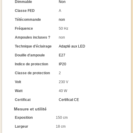
Dimmable
Non
Classe FED
A
Télécommande
non
Fréquence
50 Hz
Ampoules incluses ?
non
Technique d'éclairage
Adapté aux LED
Douille d'ampoule
E27
Indice de protection
IP20
Classe de protection
2
Volt
230 V
Watt
40 W
Certificat
Certificat CE
Mesure et utilité
Exposition
150 cm
Largeur
18 cm