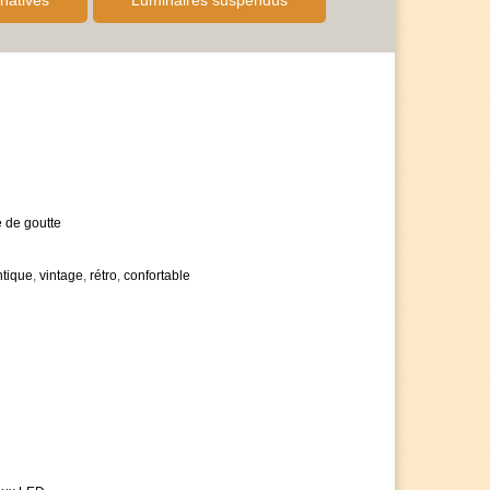
natives
Luminaires suspendus
r avec nous dans la boutique
tiliser la technologie LED
rais d'électricité élevés
ignez la classe d'efficacité énergétique A
 - voir les images des variantes
antie de 5 ans, au lieu des 2 ans habituels
 n'hésitez pas à nous contacter
ais de quantité en cas de nombre d'articles plus
es avec impatience
 de goutte
ntique
,
vintage
,
rétro
,
confortable