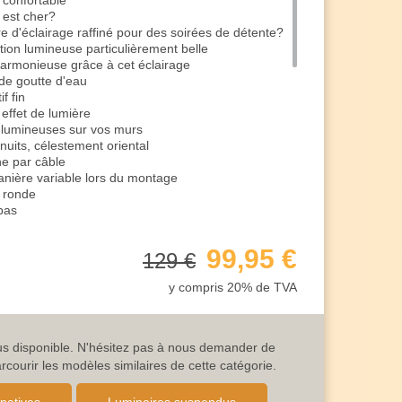
 confortable
 est cher?
e d'éclairage raffiné pour des soirées de détente?
tion lumineuse particulièrement belle
armonieuse grâce à cet éclairage
de goutte d'eau
f fin
 effet de lumière
 lumineuses sur vos murs
nuits, célestement oriental
ne par câble
nière variable lors du montage
 ronde
bas
 en métal
r un look authentique
99,95 €
129 €
onnement de 230V / 50Hz (raccordement électrique
y compris 20% de TVA
 de la classe de protection 1
 intérieur grâce à la classification IP20
e 150 cm
lus disponible. N'hésitez pas à nous demander de
ée est E14
ourir les modèles similaires de cette catégorie.
aximale de 40 watts
saire pour l'éclairage