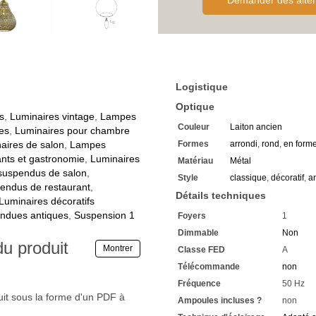
Demander des alter
Choisissez de les commande
Nous vous recommandons d'u
Economisez chaque jour des f
Avec
Lampes LED
vous atte
Facile à installer au plafond
Vous avez chez nous une gar
Si vous avez des questions,
Logistique
Renseignez-vous sur les rab
élevé
Optique
Nous attendons vos demand
s
,
Luminaires vintage
,
Lampes
Couleur
Laiton ancien
es
,
Luminaires pour chambre
aires de salon
,
Lampes
Formes
arrondi
,
rond
,
en forme
ants et gastronomie
,
Luminaires
Matériau
Métal
suspendus de salon
,
Style
classique
,
décoratif
,
a
endus de restaurant
,
Détails techniques
Luminaires décoratifs
ndues antiques
,
Suspension 1
Foyers
1
Dimmable
Non
du produit
Montrer
Classe FED
A
Télécommande
non
Fréquence
50 Hz
uit sous la forme d'un PDF à
Ampoules incluses ?
non