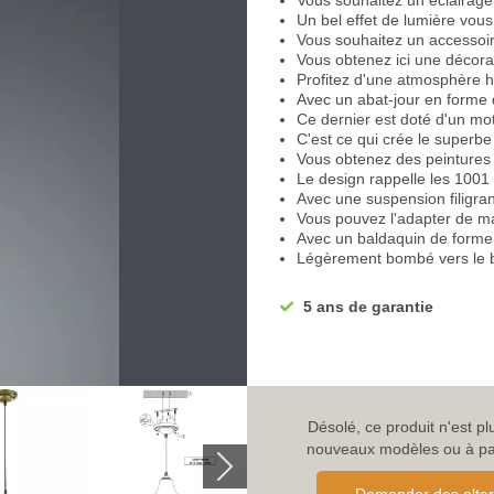
Vous souhaitez un éclairage
Un bel effet de lumière vous
Vous souhaitez un accessoir
Vous obtenez ici une décora
Profitez d'une atmosphère h
Avec un abat-jour en forme 
Ce dernier est doté d'un moti
C'est ce qui crée le superbe
Vous obtenez des peintures
Le design rappelle les 1001 
Avec une suspension filigra
Vous pouvez l'adapter de ma
Avec un baldaquin de forme
Légèrement bombé vers le 
La suspension est fabriquée
Finition en laiton vieilli pou
5 ans de garantie
Avec une tension de foncti
habituel)
La
suspension
est marquée
Convient à une utilisation en
La hauteur maximale est d
Avec un diamètre de 19 cm
Désolé, ce produit n'est p
La douille d'ampoule intégr
nouveaux modèles ou à parc
Convient à une puissance m
Une seule ampoule est néces