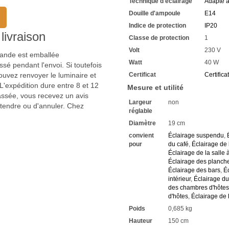
Technique d'éclairage
Adapté 
Douille d'ampoule
E14
Indice de protection
IP20
livraison
Classe de protection
1
Volt
230 V
mmande est emballée
Watt
40 W
sé pendant l'envoi. Si toutefois
uvez renvoyer le luminaire et
Certificat
Certifica
'expédition dure entre 8 et 12
Mesure et utilité
passée, vous recevez un avis
Largeur
non
ttendre ou d'annuler. Chez
réglable
Diamètre
19 cm
convient
Éclairage suspendu
,
pour
du café
,
Éclairage de l
Éclairage de la salle
Éclairage des planch
Éclairage des bars
,
Éc
intérieur
,
Éclairage du 
des chambres d'hôtes
d'hôtes
,
Éclairage de 
Poids
0,685 kg
Hauteur
150 cm