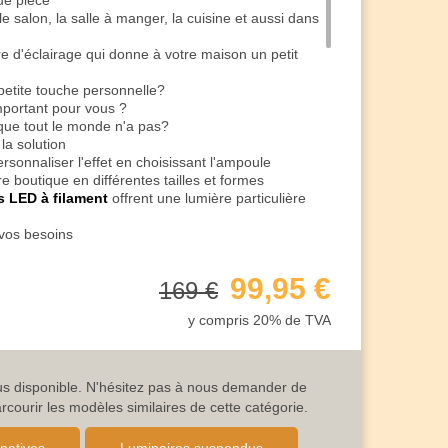
ue pièce
 salon, la salle à manger, la cuisine et aussi dans
e d'éclairage qui donne à votre maison un petit
petite touche personnelle?
mportant pour vous ?
que tout le monde n'a pas?
la solution
rsonnaliser l'effet en choisissant l'ampoule
e boutique en différentes tailles et formes
 LED à filament
offrent une lumière particulière
 vos besoins
 savants qui décorent et favorisent en même temps
99,95 €
169 €
son des matériaux
rre
y compris 20% de TVA
cloche
répartition de la lumière dans la pièce
eur de la suspension avec des nœuds
lus disponible. N'hésitez pas à nous demander de
ook authentique
ourir les modèles similaires de cette catégorie.
daquin rond
as pour une insertion douce dans la pièce