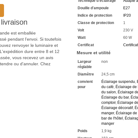
Technique d'éclairage
Adapté 
Douille d'ampoule
E27
Indice de protection
IP20
livraison
Classe de protection
1
Volt
230 V
mmande est emballée
Watt
60 W
sé pendant l'envoi. Si toutefois
uvez renvoyer le luminaire et
Certificat
Certifica
'expédition dure entre 8 et 12
Mesure et utilité
passée, vous recevez un avis
Largeur
non
ttendre ou d'annuler. Chez
réglable
Diamètre
24,5 cm
convient
Éclairage suspendu
,
pour
du café
,
Éclairage de l
du salon
,
Éclairage de
Éclairage du bar
,
Écla
comptoir
,
Éclairage de
Éclairage décoratif
,
É
manger
,
Éclairage de 
bar de l'hôtel
,
Éclairag
manger
Poids
1,9 kg