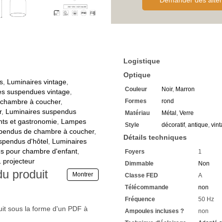
Demander des alter
Le corps est fabriqué en mé
Finition en noir
Avec une tension de foncti
électrique normal
La suspension
de cuisine
a
Classification IP20 et convie
Son diamètre est de 24 cm
Logistique
Avec une hauteur allant jus
La douille d'ampoule E27 a ét
Optique
Cette lampe convient pour 
s
,
Luminaires vintage
,
Couleur
Noir
,
Marron
Une ampoule est nécessaire
s suspendues vintage
,
Économisez chaque jour des fr
chambre à coucher
,
Formes
rond
technologie LED
r
,
Luminaires suspendus
Matériau
Métal
,
Verre
L'ampoule LED vous permet d'
nts et gastronomie
,
Lampes
Style
décoratif
,
antique
,
vin
Montage facile au plafond - 
pendus de chambre à coucher
,
Vous avez chez nous une gar
Détails techniques
spendus d'hôtel
,
Luminaires
Si vous avez des questions,
s pour chambre d'enfant
,
Foyers
1
Renseignez-vous sur les raba
 projecteur
Nous attendons vos demand
Dimmable
Non
du produit
Montrer
Classe FED
A
Télécommande
non
Fréquence
50 Hz
uit sous la forme d'un PDF à
Ampoules incluses ?
non