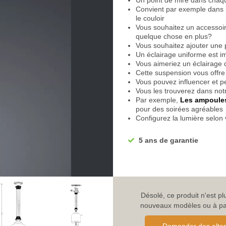
Un point de mire dans chaq
Convient par exemple dans le
le couloir
Vous souhaitez un accessoir
quelque chose en plus?
Vous souhaitez ajouter une 
Un éclairage uniforme est i
Vous aimeriez un éclairage 
Cette suspension vous offre 
Vous pouvez influencer et pe
Vous les trouverez dans notr
Par exemple,
Les ampoules
pour des soirées agréables
Configurez la lumière selon
Posez des accents lumineux
le sentiment de satisfaction
5 ans de garantie
Unique grâce à la combinai
Equipé d'un abat-jour en ve
Ce dernier a une forme de 
Transparent pour une bonne 
Fixée par une corde de lin
Vous pouvez varier la haut
Désolé, ce produit n'est p
Couleur naturelle pour un l
nouveaux modèles ou à parc
Fixée au plafond par un bal
Légèrement bombé vers le b