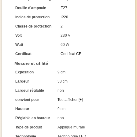
Douille d'ampoule
E27
Indice de protection
IP20
Classe de protection
2
Volt
230 V
Watt
60 W
Certificat
Certificat CE
Mesure et utilité
Exposition
9 cm
Largeur
38 cm
Largeur réglable
non
convient pour
Tout afficher [+]
Hauteur
9 cm
Réglable en hauteur
non
Type de produit
Applique murale
Technologie
Technologie LED