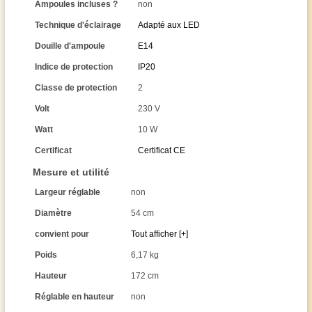
Ampoules incluses ?
non
Technique d'éclairage
Adapté aux LED
Douille d'ampoule
E14
Indice de protection
IP20
Classe de protection
2
Volt
230 V
Watt
10 W
Certificat
Certificat CE
Mesure et utilité
Largeur réglable
non
Diamètre
54 cm
convient pour
Tout afficher [+]
Poids
6,17 kg
Hauteur
172 cm
Réglable en hauteur
non