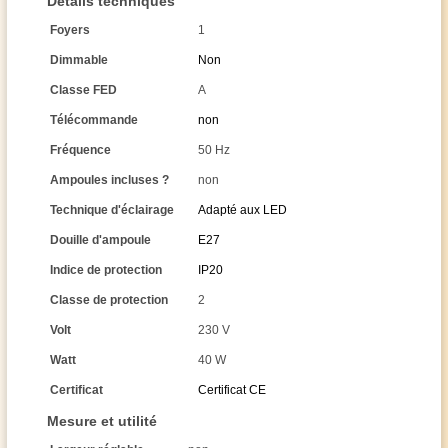
Détails techniques
Foyers
1
Dimmable
Non
Classe FED
A
Télécommande
non
Fréquence
50 Hz
Ampoules incluses ?
non
Technique d'éclairage
Adapté aux LED
Douille d'ampoule
E27
Indice de protection
IP20
Classe de protection
2
Volt
230 V
Watt
40 W
Certificat
Certificat CE
Mesure et utilité