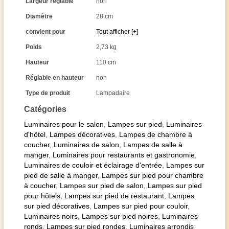
Largeur réglable
non
Diamètre
28 cm
convient pour
Tout afficher [+]
Poids
2,73 kg
Hauteur
110 cm
Réglable en hauteur
non
Type de produit
Lampadaire
Catégories
Luminaires pour le salon
,
Lampes sur pied
,
Luminaires
d'hôtel
,
Lampes décoratives
,
Lampes de chambre à
coucher
,
Luminaires de salon
,
Lampes de salle à
manger
,
Luminaires pour restaurants et gastronomie
,
Luminaires de couloir et éclairage d'entrée
,
Lampes sur
pied de salle à manger
,
Lampes sur pied pour chambre
à coucher
,
Lampes sur pied de salon
,
Lampes sur pied
pour hôtels
,
Lampes sur pied de restaurant
,
Lampes
sur pied décoratives
,
Lampes sur pied pour couloir
,
Luminaires noirs
,
Lampes sur pied noires
,
Luminaires
ronds
,
Lampes sur pied rondes
,
Luminaires arrondis