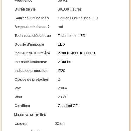
Fréquence
50 Hz
Durée de vie
30.000 Heures
Sources lumineuses
Sources lumineuses LED
Ampoules incluses ?
oui
Technique d'éclairage
Technologie LED
Douille d'ampoule
LED
Couleur de la lumière
2700 K
,
4000 K
,
6000 K
Intensité lumineuse
2700 lm
Indice de protection
IP20
Classe de protection
2
Volt
230 V
Watt
23 W
Certificat
Certificat CE
Mesure et utilité
Largeur
32 cm