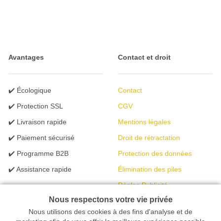
Avantages
Contact et droit
✔️ Écologique
Contact
✔️ Protection SSL
CGV
✔️ Livraison rapide
Mentions légales
✔️ Paiement sécurisé
Droit de rétractation
✔️ Programme B2B
Protection des données
✔️ Assistance rapide
Élimination des piles
Règles Publicité
Nous respectons votre vie privée
Nous utilisons des cookies à des fins d'analyse et de
Votre magasin en ligne spécialisé dans l'éclairage | créé avec