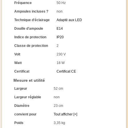
Fréquence
50 Hz
Ampoules incluses ?
non
Technique d'éclairage
Adapté aux LED
Douille d'ampoule
E14
Indice de protection
IP20
Classe de protection
2
Volt
230 V
Watt
18 W
Certificat
Certificat CE
Mesure et utilité
Largeur
52 cm
Largeur réglable
non
Diamètre
23 cm
convient pour
Tout afficher [+]
Poids
3,35 kg