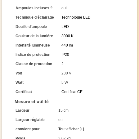
Ampoules incluses ?
oui
Technique d'éclairage
Technologie LED
Douille d'ampoule
LED
Couleur de la lumière
3000 K
Intensité lumineuse
440 lm
Indice de protection
IP20
Classe de protection
2
Volt
230 V
Watt
5 W
Certificat
Certificat CE
Mesure et utilité
Largeur
15 cm
Largeur réglable
oui
convient pour
Tout afficher [+]
Poids
3,07 kg