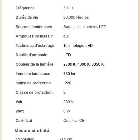
Fréquence
50 Hz
Durée de vie
20.000 Heures
Sources lumineuses
Sources lumineuses LED
Ampoules incluses ?
oui
Technique d'éclairage
Technologie LED
Douille d'ampoule
LED
Couleur de la lumière
2700 K
,
4000 K
,
3350 K
Intensité lumineuse
730 lm
Indice de protection
IP20
Classe de protection
2
Volt
230 V
Watt
6 W
Certificat
Certificat CE
Mesure et utilité
Exposition
53,5 cm