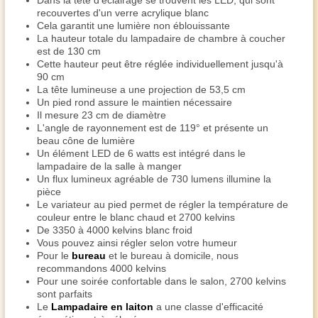
Dans la tête d'éclairage se trouvent les LED, qui sont
recouvertes d'un verre acrylique blanc
Cela garantit une lumière non éblouissante
La hauteur totale du lampadaire de chambre à coucher
est de 130 cm
Cette hauteur peut être réglée individuellement jusqu'à
90 cm
La tête lumineuse a une projection de 53,5 cm
Un pied rond assure le maintien nécessaire
Il mesure 23 cm de diamètre
L'angle de rayonnement est de 119° et présente un
beau cône de lumière
Un élément LED de 6 watts est intégré dans le
lampadaire de la salle à manger
Un flux lumineux agréable de 730 lumens illumine la
pièce
Le variateur au pied permet de régler la température de
couleur entre le blanc chaud et 2700 kelvins
De 3350 à 4000 kelvins blanc froid
Vous pouvez ainsi régler selon votre humeur
Pour le
bureau
et le bureau à domicile, nous
recommandons 4000 kelvins
Pour une soirée confortable dans le salon, 2700 kelvins
sont parfaits
Le
Lampadaire en laiton
a une classe d'efficacité