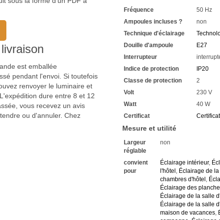
uit sous la forme d'un PDF à
Avec une hauteur maximale
Fréquence
50 Hz
La douille de l'ampoule est 
Convient à une puissance m
Ampoules incluses ?
non
3 x ampoules sont nécessair
Technique d'éclairage
Technol
Choisissez de la commande
Douille d'ampoule
E27
Nous vous recommandons la
livraison
Economisez chaque jour des
Interrupteur
interrupt
Vous trouverez dans notre 
mmande est emballée
Indice de protection
IP20
consommation
sé pendant l'envoi. Si toutefois
Classe de protection
2
Celles-ci ont une durée de 
uvez renvoyer le luminaire et
La technologie LED vous perm
Volt
230 V
'expédition dure entre 8 et 12
Vous avez chez nous une gar
Watt
40 W
passée, vous recevez un avis
Si vous avez des questions,
ttendre ou d'annuler. Chez
Certificat
Certifica
Renseignez-vous sur les raba
Nous nous réjouissons de 
Mesure et utilité
Largeur
non
réglable
convient
Éclairage intérieur
,
Écl
pour
l'hôtel
,
Éclairage de l
chambres d'hôtel
,
Écla
Éclairage des planche
Éclairage de la salle d
Éclairage de la salle d
maison de vacances
,