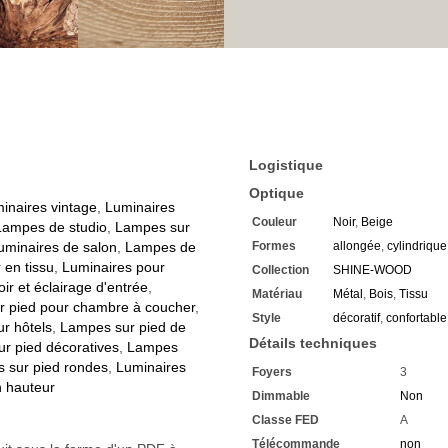
Boire un verre de vin dans
En éteignant et en ralluman
Une lumière très douce pour
Egalement utile pour le yoga
La lumière convient égalemen
Avec l'extinction et l'allum
La hauteur peut être légère
Equipé de pieds en forme de
Celles-ci s'élèvent verticale
Reliés par 3 fines tiges en b
Logistique
Le haut de l'abat-jour est b
Optique
Il a une forme cylindrique
inaires vintage
,
Luminaires
Le matériau du corps est le 
Couleur
Noir
,
Beige
Lampes de studio
,
Lampes sur
Le bois est du chêne de hau
uminaires de salon
,
Lampes de
Formes
allongée
,
cylindrique
Il séduit par sa robustesse 
 en tissu
,
Luminaires pour
Collection
SHINE-WOOD
Ici, la couleur est le marron 
ir et éclairage d'entrée
,
L'abat-jour est fabriqué en ti
Matériau
Métal
,
Bois
,
Tissu
 pied pour chambre à coucher
,
Une finition couleur sable 
Style
décoratif
,
confortable
230V / 50Hz mesure la tens
r hôtels
,
Lampes sur pied de
Détails techniques
Convient à la prise de coura
r pied décoratives
,
Lampes
Exprime la classe de protect
 sur pied rondes
,
Luminaires
Foyers
3
Le lampadaire marron
avec
n hauteur
Dimmable
Non
Convient à une utilisation c
Avec un diamètre de 45 cm
Classe FED
A
La hauteur minimale est de
Télécommande
non