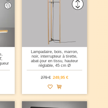
Lampadaire, bois, marron,
s,
noir, interrupteur à tirette,
T,
abat-jour en tissu, hauteur
gueur
réglable, 45 cm Ø
279 €
249,95 €