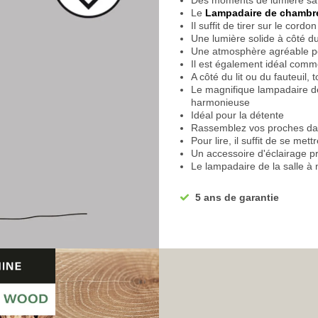
Des moments de lumière san
Le
Lampadaire de chambr
Il suffit de tirer sur le cord
Une lumière solide à côté du 
Une atmosphère agréable p
Il est également idéal com
A côté du lit ou du fauteuil,
Le magnifique lampadaire d
harmonieuse
Idéal pour la détente
Rassemblez vos proches d
Pour lire, il suffit de se me
Un accessoire d'éclairage p
Le lampadaire de la salle à 
dîner romantique
Vous pouvez influencer l'effe
5 ans de garantie
Nous recommandons des amp
un variateur d'intensité inté
Vous avez la possibilité de f
Une plus grande flexibilité d
Une utilisation facile grâce à
Vous bénéficiez de la plein
Avantageux pour la lecture, 
Eteignez la lumière et rallu
Un éclairage confortable po