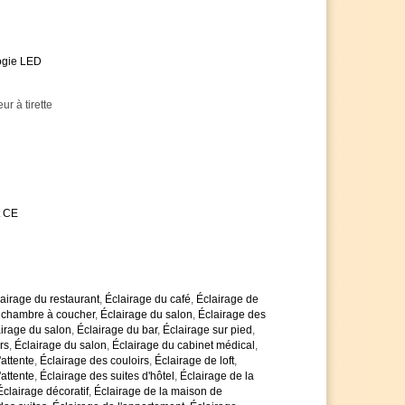
 de 160 cm
E27
aximale de 40 watts
es pour l'éclairage
ogie LED
r directement chez nous
 technologie LED innovante
 coûts énergétiques très élevés
eur à tirette
assortiment des ampoules LED à faible
vie extrêmement longue et sont de haute qualité
et d'atteindre la classe d'efficacité énergétique A
antie de 5 ans, au lieu des 2 ans habituels
 n'hésitez pas à nous contacter
t CE
is de quantité si le nombre d'articles est élevé
vos demandes
airage du restaurant
,
Éclairage du café
,
Éclairage de
a chambre à coucher
,
Éclairage du salon
,
Éclairage des
irage du salon
,
Éclairage du bar
,
Éclairage sur pied
,
rs
,
Éclairage du salon
,
Éclairage du cabinet médical
,
'attente
,
Éclairage des couloirs
,
Éclairage de loft
,
'attente
,
Éclairage des suites d'hôtel
,
Éclairage de la
Éclairage décoratif
,
Éclairage de la maison de