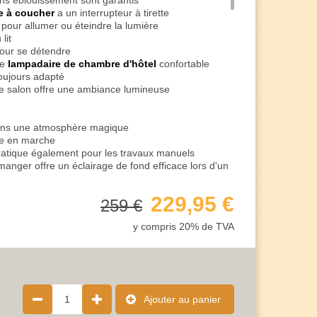
s éblouissement sont garantis
e à coucher
a un interrupteur à tirette
on pour allumer ou éteindre la lumière
lit
our se détendre
me
lampadaire de chambre d'hôtel
confortable
 toujours adapté
e salon offre une ambiance lumineuse
ans une atmosphère magique
ttre en marche
ratique également pour les travaux manuels
manger offre un éclairage de fond efficace lors d'un
t de l'éclairage en choisissant l'ampoule
229,95 €
259 €
oules LED à faible consommation d'énergie avec
gré
y compris 20% de TVA
aire varier l'intensité lumineuse sur 3 niveaux
e l'éclairage pour votre détente
 l'interrupteur normal
e puissance d'éclairage dès le premier allumage
les jeux, les travaux manuels ou toute autre activité
mez-la directement, réduisez-la à 50%
1
Ajouter au panier
ur se détendre